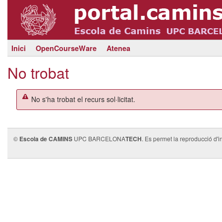
Inici
OpenCourseWare
Atenea
No trobat
No s'ha trobat el recurs sol·licitat.
©
Escola de CAMINS
UPC BARCELONA
TECH
. Es permet la reproducció d'i