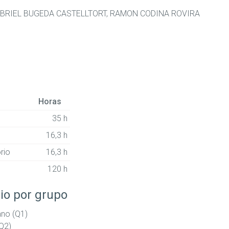
BRIEL BUGEDA CASTELLTORT, RAMON CODINA ROVIRA
Horas
35 h
16,3 h
rio
16,3 h
120 h
io por grupo
ano (Q1)
Q2)