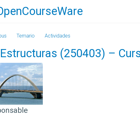
OpenCourseWare
bus
Temario
Actividades
e Estructuras (250403) – Cu
ponsable