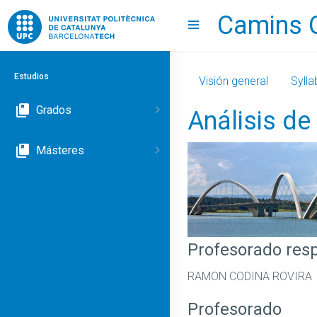
Camins 
Go to upc.edu
Show menu
Estudios
Visión general
Sylla
Grados
Análisis d
Másteres
Profesorado res
RAMON CODINA ROVIRA
Profesorado