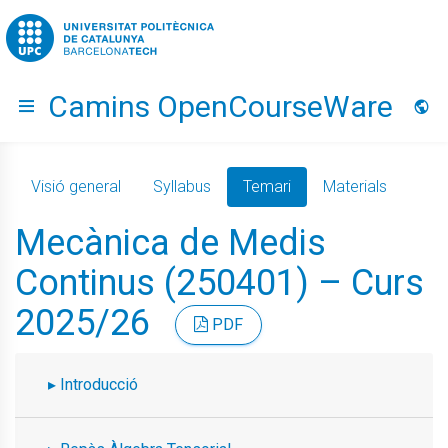
Go to upc.edu
Camins OpenCourseWare
Hide menu
Idio
Visió general
Syllabus
Temari
Materials
Mecànica de Medis
Continus (250401) – Curs
2025/26
PDF
Introducció