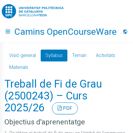
Go to upc.edu
Camins OpenCourseWare
Hide menu
Idio
Visió general
Syllabus
Temari
Activitats
Materials
Treball de Fi de Grau
(2500243) – Curs
2025/26
PDF
Objectius d'aprenentatge