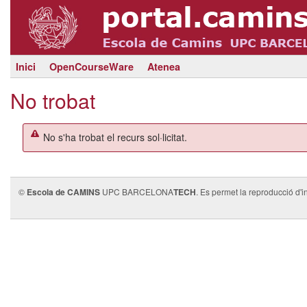
Inici
OpenCourseWare
Atenea
No trobat
No s'ha trobat el recurs sol·licitat.
©
Escola de CAMINS
UPC BARCELONA
TECH
. Es permet la reproducció d'i