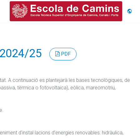
Idiom
s 2024/25
PDF
itat. A continuació es plantejarà les bases tecnològiques, de 
passiva, tèrmica o fotovoltaica), eòlica, mareomotriu, 
.

iment d'instal·lacions d'energies renovables: hidràulica, 