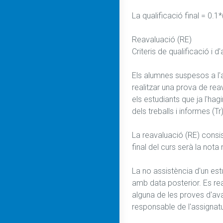
La qualificació final = 0.
Reavaluació (RE)

Criteris de qualificació i d
Els alumnes suspesos a l'a
realitzar una prova de rea
els estudiants que ja l'hag
dels treballs i informes (Tr)
La reavaluació (RE) consis
final del curs serà la nota
La no assistència d'un est
amb data posterior. Es rea
alguna de les proves d'av
responsable de l'assignatur