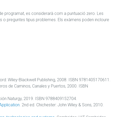
ríode programat, es considerarà com a puntuació zero. Les 
es o preguntes tipus problemes. Els exàmens poden incloure 
ord: Wiley-Blackwell Publishing, 2008. ISBN 9781405170611.
eros de Caminos, Canales y Puertos, 2000. ISBN
ión Naturgy, 2019. ISBN 9788409152704.
Application.
2nd ed. Chichester: John Wiley & Sons, 2010.