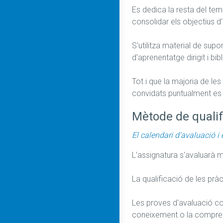
Es dedica la resta del tem
consolidar els objectius d
S'utilitza material de sup
d'aprenentatge dirigit i bibl
Tot i que la majoria de les
convidats puntualment es 
Mètode de qualif
El calendari d'avaluació i 
L'assignatura s'avaluarà m
La qualificació de les pràct
Les proves d'avaluació co
coneixement o la comprensi