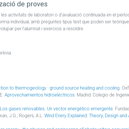
zació de proves
e les activitats de laboratori o d'avaluació contínuada en el pe
forma individual, amb preguntes tipus test que poden ser teòriqu
lupar per l'alumnat i exercicis a resoldre.
prèvia.
ction to thermogeology : ground source heating and cooling.
Oxf
 E.
Aprovechamientos hidroeléctricos.
Madrid: Colegio de Ingeni
Los gases renovables. Un vector energético emergente.
Fundac
an, J.G.; Rogers, A.L.
Wind Enery Explained: Theory, Design and 