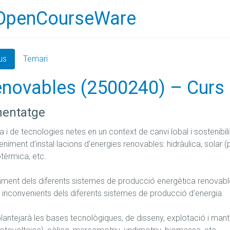
OpenCourseWare
us
Temari
enovables (2500240) – Cur
nentatge
a i de tecnologies netes en un context de canvi lobal i sostenibil
niment d'instal·lacions d'energies renovables: hidràulica, solar (
èrmica, etc.

ment dels diferents sistemes de producció energètica renovable
i inconvenients dels diferents sistemes de producció d'energia.

antejarà les bases tecnològiques, de disseny, explotació i manten