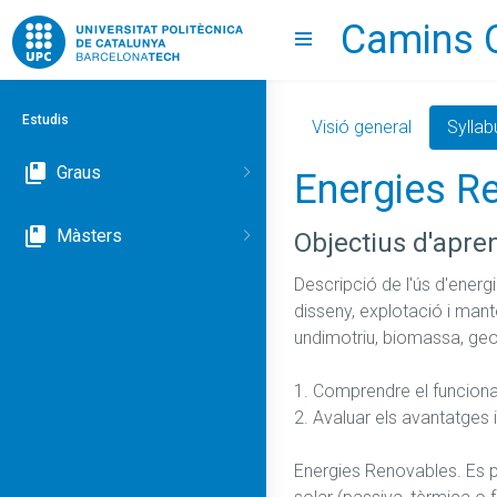
Camins 
Go to upc.edu
Show menu
Estudis
Visió general
Syllab
Graus
Energies R
Màsters
Objectius d'apre
Descripció de l'ús d'energi
disseny, explotació i mante
undimotriu, biomassa, geot
1. Comprendre el funciona
2. Avaluar els avantatges 
Energies Renovables. Es pl