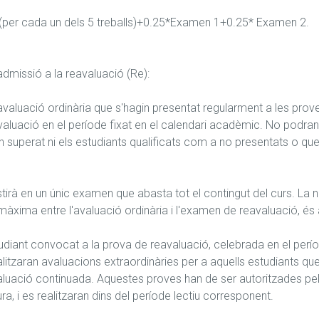
1*(per cada un dels 5 treballs)+0.25*Examen 1+0.25* Examen 2.

'admissió a la reavaluació (Re):

valuació ordinària que s'hagin presentat regularment a les prove
valuació en el període fixat en el calendari acadèmic. No podran
in superat ni els estudiants qualificats com a no presentats o que n


tirà en un únic examen que abasta tot el contingut del curs. La n
 màxima entre l'avaluació ordinària i l'examen de reavaluació, és 
udiant convocat a la prova de reavaluació, celebrada en el període
litzaran avaluacions extraordinàries per a aquells estudiants qu
aluació continuada. Aquestes proves han de ser autoritzades pel 
a, i es realitzaran dins del període lectiu corresponent.