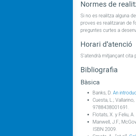
Normes de realit
Si no es realitza alguna d
proves es realitzaran de 
preguntes curtes a desenvo
Horari d'atenció
S'atendrà mitjançant cita 
Bibliografia
Bàsica
Banks, D.
An introdu
Cuesta, L.; Vallarino,
9788438001691.
Flotats, X. y Feliu, A.
Manwell, J.F.; McGow
ISBN 2009.