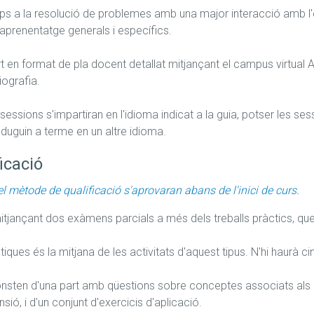
ps a la resolució de problemes amb una major interacció amb l'est
'aprenentatge generals i específics.

ort en format de pla docent detallat mitjançant el campus virtual 
iografia.

 sessions s'impartiran en l'idioma indicat a la guia, potser les s
duguin a terme en un altre idioma.
icació
el mètode de qualificació s'aprovaran abans de l'inici de curs.
itjançant dos exàmens parcials a més dels treballs pràctics, que t
iques és la mitjana de les activitats d'aquest tipus. N'hi haurà cin
nsten d'una part amb qüestions sobre conceptes associats als obj
ó, i d'un conjunt d'exercicis d'aplicació.
