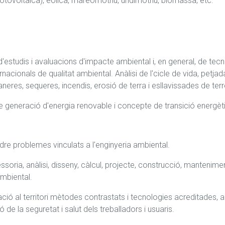
fotovoltaica), eòlica, mareomotriu, undimotriu, biomassa, etc.
'estudis i avaluacions d'impacte ambiental i, en general, de tecno
nacionals de qualitat ambiental. Anàlisi de l'cicle de vida, petjada
aneres, sequeres, incendis, erosió de terra i esllavissades de terr
de generació d'energia renovable i concepte de transició energèt
oldre problemes vinculats a l'enginyeria ambiental.
ssoria, anàlisi, disseny, càlcul, projecte, construcció, mantenimen
ambiental.
ió al territori mètodes contrastats i tecnologies acreditades, amb
 de la seguretat i salut dels treballadors i usuaris.