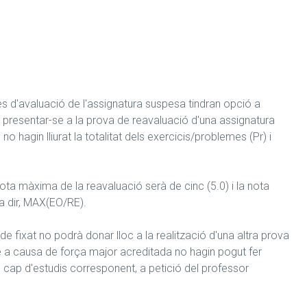
s d'avaluació de l'assignatura suspesa tindran opció a 
 presentar-se a la prova de reavaluació d'una assignatura 
o hagin lliurat la totalitat dels exercicis/problemes (Pr) i 
ota màxima de la reavaluació serà de cinc (5.0) i la nota 
a dir, MAX(EO/RE).

 fixat no podrà donar lloc a la realització d'una altra prova 
e a causa de força major acreditada no hagin pogut fer 
cap d'estudis corresponent, a petició del professor 