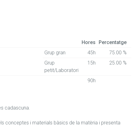
Hores
Percentatge
Grup gran
45h
75.00 %
Grup
15h
25.00 %
petit/Laboratori
90h
es cadascuna.

s conceptes i materials bàsics de la matèria i presenta 