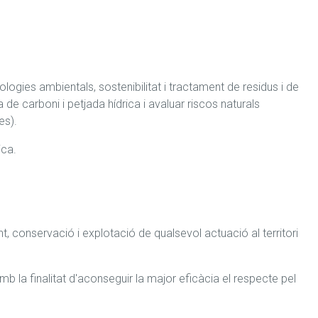
logies ambientals, sostenibilitat i tractament de residus i de 
 de carboni i petjada hídrica i avaluar riscos naturals 
es).
ica.
t, conservació i explotació de qualsevol actuació al territori 
 la finalitat d'aconseguir la major eficàcia el respecte pel 