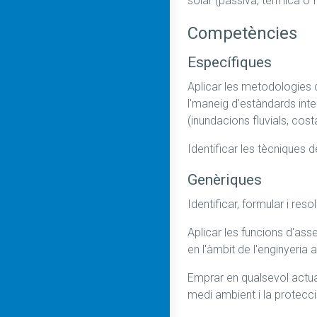
solar (passiva, tèrmica o 
Competències
Específiques
Aplicar les metodologies d
l'maneig d'estàndards inter
(inundacions fluvials, cost
Identificar les tècniques 
Genèriques
Identificar, formular i res
Aplicar les funcions d'asse
en l'àmbit de l'enginyeria 
Emprar en qualsevol actuac
medi ambient i la protecció