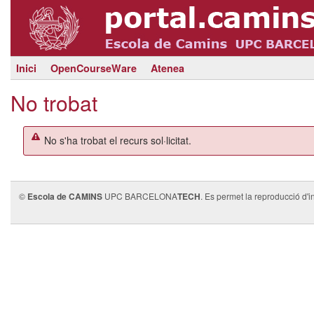
Inici
OpenCourseWare
Atenea
No trobat
No s'ha trobat el recurs sol·licitat.
©
Escola de CAMINS
UPC BARCELONA
TECH
. Es permet la reproducció d'i