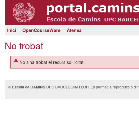
Inici
OpenCourseWare
Atenea
No trobat
No s'ha trobat el recurs sol·licitat.
©
Escola de CAMINS
UPC BARCELONA
TECH
. Es permet la reproducció d'i