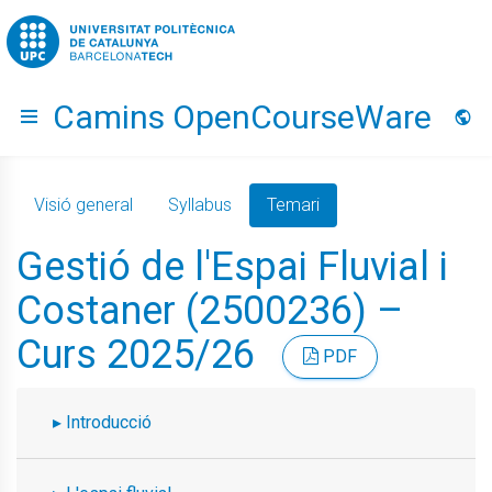
Go to upc.edu
Camins OpenCourseWare
Hide menu
Idio
Visió general
Syllabus
Temari
Gestió de l'Espai Fluvial i
Costaner (2500236) –
Curs 2025/26
PDF
Introducció