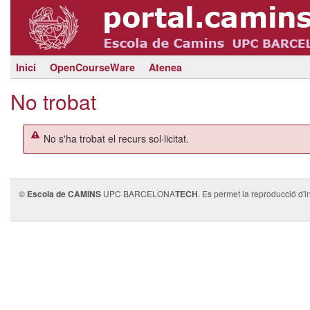
Inici
OpenCourseWare
Atenea
No trobat
No s'ha trobat el recurs sol·licitat.
©
Escola de CAMINS
UPC BARCELONA
TECH
. Es permet la reproducció d'i