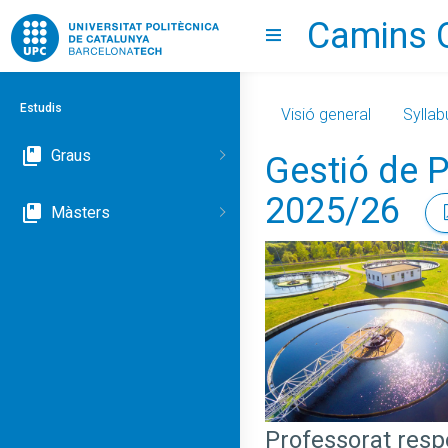
Camins 
Go to upc.edu
Show menu
Estudis
Visió general
Syllab
Graus
Gestió de P
2025/26
Màsters
Professorat res