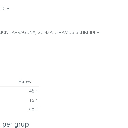
IDER
AMON TARRAGONA, GONZALO RAMOS SCHNEIDER
Hores
45 h
15 h
90 h
i per grup