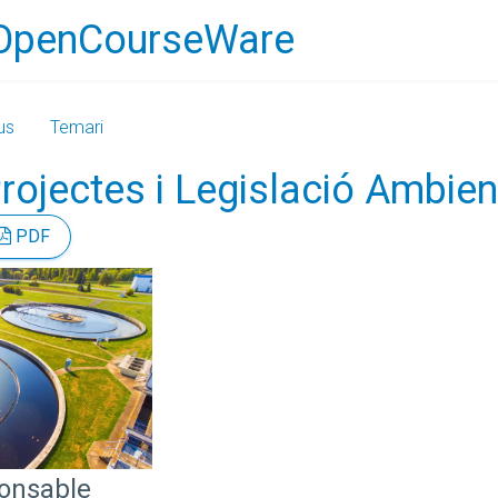
OpenCourseWare
us
Temari
rojectes i Legislació Ambie
PDF
ponsable