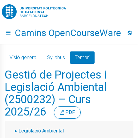
Go to upc.edu
Camins OpenCourseWare
Hide menu
Idio
Visió general
Syllabus
Temari
Gestió de Projectes i
Legislació Ambiental
(2500232) – Curs
2025/26
PDF
Legislació Ambiental