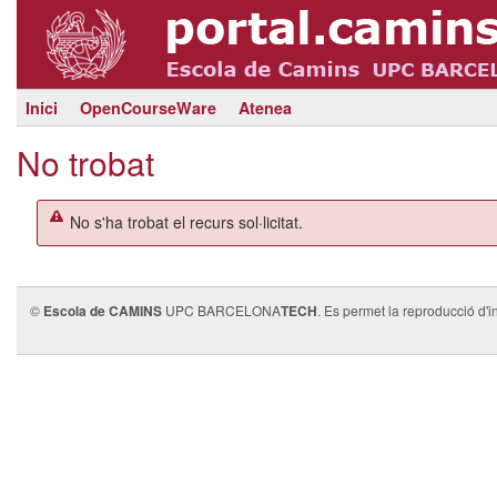
Inici
OpenCourseWare
Atenea
No trobat
No s'ha trobat el recurs sol·licitat.
©
Escola de CAMINS
UPC BARCELONA
TECH
. Es permet la reproducció d'i