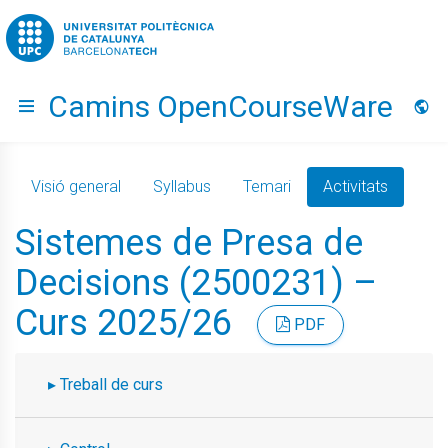
Go to upc.edu
Camins OpenCourseWare
Hide menu
Idio
Visió general
Syllabus
Temari
Activitats
Sistemes de Presa de
Decisions (2500231) –
Curs 2025/26
PDF
Treball de curs