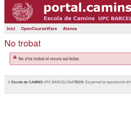
Inici
OpenCourseWare
Atenea
No trobat
No s'ha trobat el recurs sol·licitat.
©
Escola de CAMINS
UPC BARCELONA
TECH
. Es permet la reproducció d'i