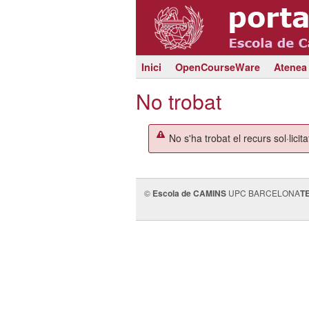
Inici
OpenCourseWare
Atenea
No trobat
No s'ha trobat el recurs sol·licita
©
Escola de CAMINS
UPC BARCELONA
T