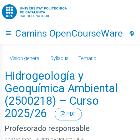
Go to upc.edu
Camins OpenCourseWare
Hide menu
Idio
Visión general
Syllabus
Temario
Hidrogeología y
Geoquímica Ambiental
(2500218) – Curso
2025/26
PDF
Profesorado responsable