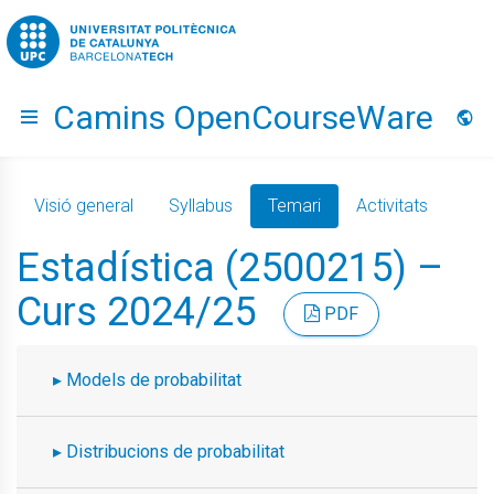
Go to upc.edu
Camins OpenCourseWare
Hide menu
Idio
Visió general
Syllabus
Temari
Activitats
Estadística (2500215) –
Curs 2024/25
PDF
Models de probabilitat
Distribucions de probabilitat