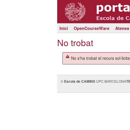
Inici
OpenCourseWare
Atenea
No trobat
No s'ha trobat el recurs sol·licita
©
Escola de CAMINS
UPC BARCELONA
T