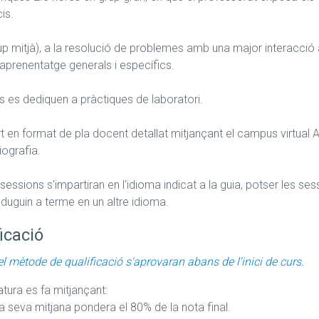
s.

p mitjà), a la resolució de problemes amb una major interacció amb
'aprenentatge generals i específics.

 es dediquen a pràctiques de laboratori.

ort en format de pla docent detallat mitjançant el campus virtual 
iografia.

 sessions s'impartiran en l'idioma indicat a la guia, potser les s
duguin a terme en un altre idioma.
icació
el mètode de qualificació s'aprovaran abans de l'inici de curs.
atura es fa mitjançant:

 seva mitjana pondera el 80% de la nota final.
