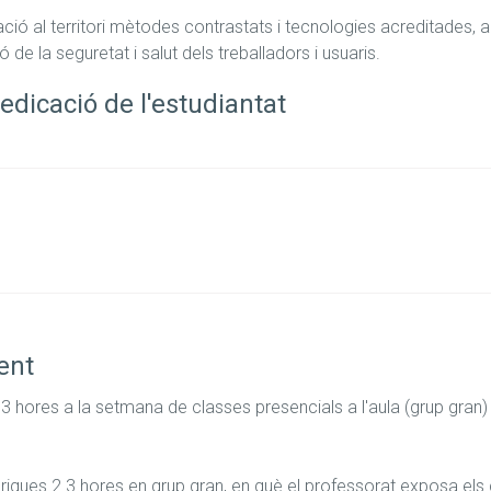
ió al territori mètodes contrastats i tecnologies acreditades, amb
 de la seguretat i salut dels treballadors i usuaris.
edicació de l'estudiantat
ent
3 hores a la setmana de classes presencials a l'aula (grup gran) 
iques 2.3 hores en grup gran, en què el professorat exposa els 