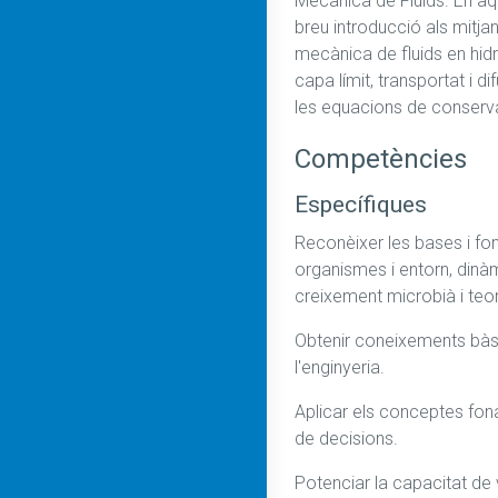
Mecànica de Fluids. En aqu
breu introducció als mitja
mecànica de fluids en hidro
capa límit, transportat i 
les equacions de conserva
Competències
Específiques
Reconèixer les bases i fon
organismes i entorn, dinàmi
creixement microbià i teor
Obtenir coneixements bàsic
l'enginyeria.
Aplicar els conceptes fona
de decisions.
Potenciar la capacitat de v