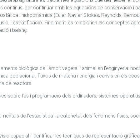
esta assignatura es tracten les equacions que defineixen el comp
ns continus, per continuar amb les equacions de conservació i bal
stàtica i hidrodinàmica (Euler, Navier-Stokes, Reynolds, Bernoulli)
difusió, i estratificació. Finalment, es relacionen els conceptes 
ció i balanç.
aments biològics de l'àmbit vegetal i animal en l'enginyeria: noci
ca poblacional, fluxos de matèria i energia i canvis en els ecosist
ia de reactors.
s sobre l'ús i programació dels ordinadors, sistemes operatius, 
mentals de l'estadística i aleatorietat dels fenòmens físics, soci
isió espacial i identificar les tècniques de representació gràfica,