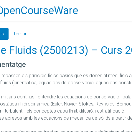
OpenCourseWare
us
Temari
e Fluids (2500213) – Curs 
nentatge
repassen els prinicipis físics bàsics que es donen al medi físic
 de fluids (cinemàtica, equacions de conservació, equacions constitu
 mitjans continus i entendre les equacions de conservació i balanç
stàtica i hidrodinàmica (Euler, Navier-Stokes, Reynolds, Bernoulli
i turbulent, i els conceptes capa límit, difusió, i estratificació.

es apresos amb les equacions de mecànica de sòlids a partir de 