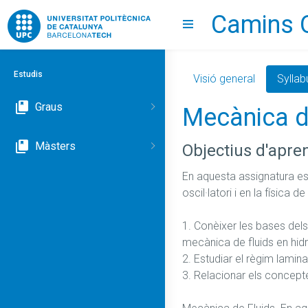
Camins 
Go to upc.edu
Show menu
Estudis
Visió general
Syllab
Graus
Mecànica d
Màsters
Objectius d'apre
En aquesta assignatura es 
oscil·latori i en la física
1. Conèixer les bases dels
mecànica de fluids en hidro
2. Estudiar el règim laminar 
3. Relacionar els concept