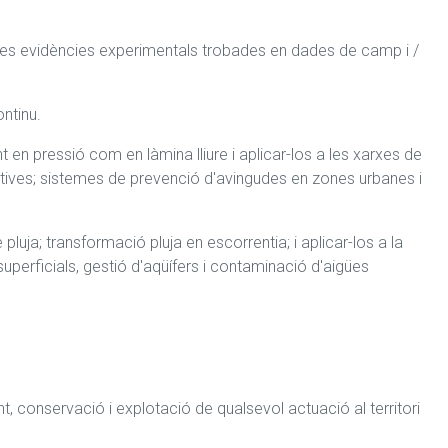
ar les evidències experimentals trobades en dades de camp i / 
ntinu.
 en pressió com en làmina lliure i aplicar-los a les xarxes de 
ives; sistemes de prevenció d'avingudes en zones urbanes i 
luja; transformació pluja en escorrentia; i aplicar-los a la 
uperficials, gestió d'aqüífers i contaminació d'aigües 
t, conservació i explotació de qualsevol actuació al territori 