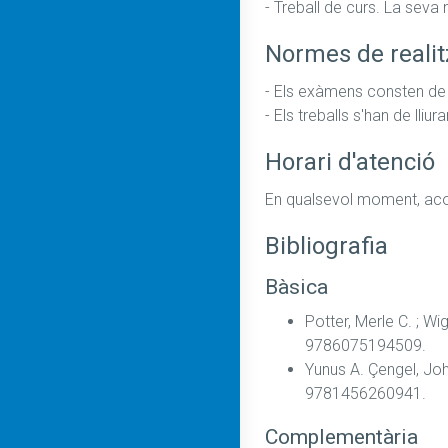
- Treball de curs. La seva
Normes de realit
- Els exàmens consten de p
- Els treballs s'han de ll
Horari d'atenció
En qualsevol moment, acord
Bibliografia
Bàsica
Potter, Merle C. ; W
9786075194509.
Yunus A. Çengel, Jo
9781456260941.
Complementària