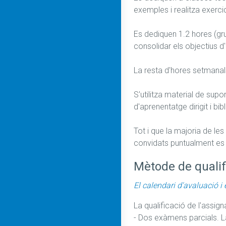
exemples i realitza exercici
Es dediquen 1.2 hores (gru
consolidar els objectius d
La resta d'hores setmanals
S'utilitza material de sup
d'aprenentatge dirigit i bibl
Tot i que la majoria de les
convidats puntualment es 
Mètode de qualif
El calendari d'avaluació i 
La qualificació de l'assign
- Dos exàmens parcials. La