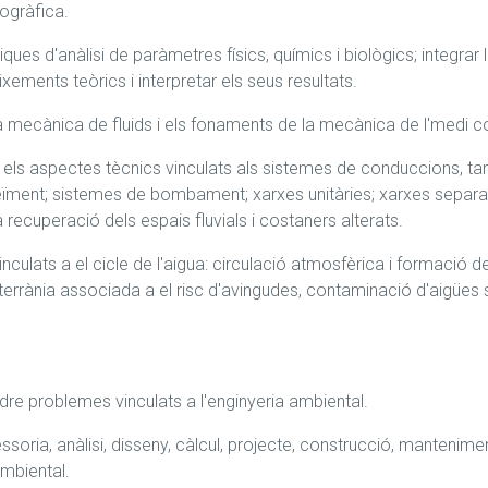
ogràfica.
niques d'anàlisi de paràmetres físics, químics i biològics; integr
xements teòrics i interpretar els seus resultats.
la mecànica de fluids i els fonaments de la mecànica de l'medi co
i els aspectes tècnics vinculats als sistemes de conduccions, tant
eïment; sistemes de bombament; xarxes unitàries; xarxes separat
la recuperació dels espais fluvials i costaners alterats.
culats a el cicle de l'aigua: circulació atmosfèrica i formació de p
bterrània associada a el risc d'avingudes, contaminació d'aigües s
oldre problemes vinculats a l'enginyeria ambiental.
ssoria, anàlisi, disseny, càlcul, projecte, construcció, mantenimen
ambiental.