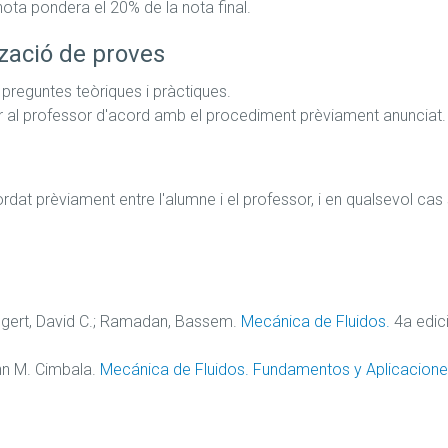
 nota pondera el 20% de la nota final.
zació de proves
reguntes teòriques i pràctiques.

iurar al professor d'acord amb el procediment prèviament anunciat.
at prèviament entre l'alumne i el professor, i en qualsevol cas 
iggert, David C.; Ramadan, Bassem.
Mecánica de Fluidos.
4a edic
hn M. Cimbala.
Mecánica de Fluidos. Fundamentos y Aplicacione