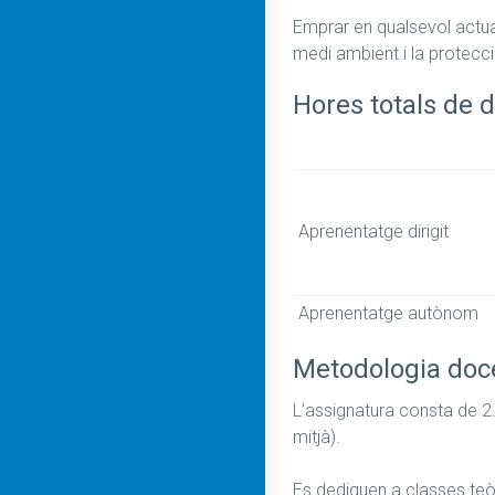
Emprar en qualsevol actuac
medi ambient i la protecció
Hores totals de d
Aprenentatge dirigit
Aprenentatge autònom
Metodologia doc
L'assignatura consta de 2.
mitjà).

Es dediquen a classes teòr