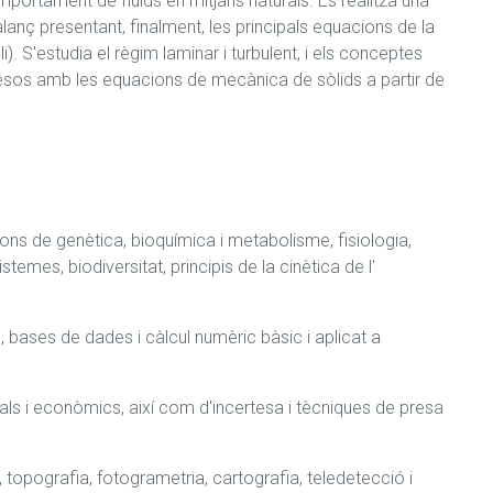
ortament de fluids en mitjans naturals. Es realitza una 
anç presentant, finalment, les principals equacions de la 
. S'estudia el règim laminar i turbulent, i els conceptes 
apresos amb les equacions de mecànica de sòlids a partir de 
ons de genètica, bioquímica i metabolisme, fisiologia, 
emes, biodiversitat, principis de la cinètica de l' 
bases de dades i càlcul numèric bàsic i aplicat a 
als i econòmics, així com d'incertesa i tècniques de presa 
 topografia, fotogrametria, cartografia, teledetecció i 