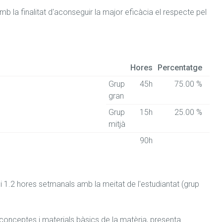
 la finalitat d'aconseguir la major eficàcia el respecte pel 
Hores
Percentatge
Grup
45h
75.00 %
gran
Grup
15h
25.00 %
mitjà
90h
i 1.2 hores setmanals amb la meitat de l'estudiantat (grup 
conceptes i materials bàsics de la matèria, presenta 