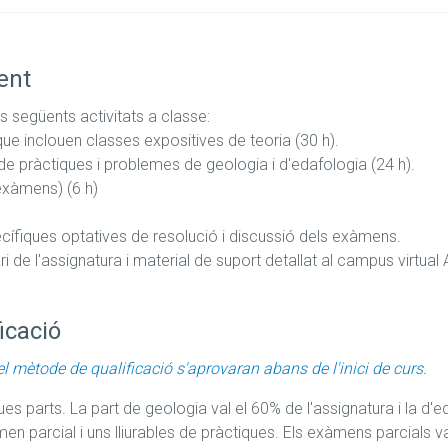
ent
 següents activitats a classe: 

ue inclouen classes expositives de teoria (30 h). 

de pràctiques i problemes de geologia i d'edafologia (24 h).

exàmens) (6 h)

cífiques optatives de resolució i discussió dels exàmens. 

 de l'assignatura i material de suport detallat al campus virtual 
icació
el mètode de qualificació s'aprovaran abans de l'inici de curs.
es parts. La part de geologia val el 60% de l'assignatura i la d'ed
n parcial i uns lliurables de pràctiques. Els exàmens parcials vale