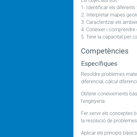
Els objectius son:

1. Identificar els diferent
2. Interpretar mapes geològ
3. Caracteritzar els ambien
4. Conèixer i comprendre e
5. Tenir la capacitat per c
Competències
Específiques
Resoldre problemes matemà
diferencial, càlcul diferenc
Obtenir coneixements bàsic
l'enginyeria.
Fer servir els conceptes b
la resolució de problemes 
Aplicar els principis bàsic