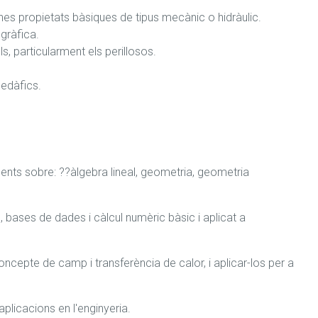
gunes propietats bàsiques de tipus mecànic o hidràulic.

gràfica.

, particularment els perillosos.

 edàfics.
nts sobre: ??àlgebra lineal, geometria, geometria 
bases de dades i càlcul numèric bàsic i aplicat a 
ncepte de camp i transferència de calor, i aplicar-los per a 
aplicacions en l'enginyeria.