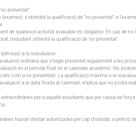
"no presentat":

 (examen): s'obtindrà la qualificació de "no presentat" si l'exam
.

urament de qualsevol activitat avaluable és obligatori. En cas de 
rat, l'estudiant obtindrà la qualificació de 'no presentat'.

 d'admissió a la reavaluació: 

valuació ordinària que s'hagin presentat regularment a les prove
valuació en el període fixat en el calendari acadèmic. No podran 
ificats com a no presentats. La qualificació màxima a la reavaluac
valuació a la data fixada al calendari, implica que no podrà reali
 extraordinàries per a aquells estudiants que per causa de força 
a.

àries hauran d'estar autoritzades pel cap d'estudis, a petició del