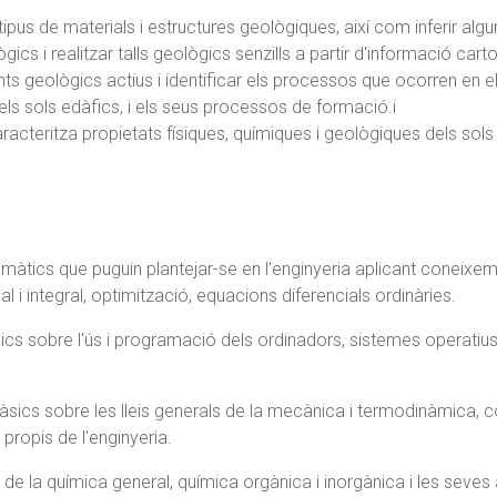
s tipus de materials i estructures geològiques, així com inferir al
ics i realitzar talls geològics senzills a partir d'informació carto
ts geològics actius i identificar els processos que ocorren en ells
ls sols edàfics, i els seus processos de formació.i

aracteritza propietats físiques, químiques i geològiques dels sols
tics que puguin plantejar-se en l'enginyeria aplicant coneixeme
ial i integral, optimització, equacions diferencials ordinàries.
s sobre l'ús i programació dels ordinadors, sistemes operatius, 
àsics sobre les lleis generals de la mecànica i termodinàmica, co
propis de l'enginyeria.
s de la química general, química orgànica i inorgànica i les seves 