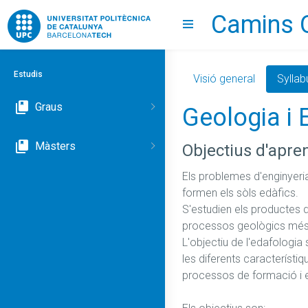
Camins 
Go to upc.edu
Show menu
Estudis
Visió general
Syllab
Graus
Geologia i
Màsters
Objectius d'apre
Els problemes d'enginyeria
formen els sòls edàfics. 

S'estudien els productes de
processos geològics més i
L'objectiu de l'edafologia 
les diferents característiqu
processos de formació i e