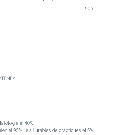
90h
ATENEA. 

afologia el 40%.

n el 95% i els lliurables de pràctiques el 5%.
