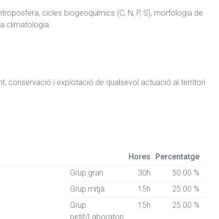
ntroposfera, cicles biogeoquímics (C, N, P, S), morfologia de 
la climatologia.
t, conservació i explotació de qualsevol actuació al territori 
Hores
Percentatge
Grup gran
30h
50.00 %
Grup mitjà
15h
25.00 %
Grup
15h
25.00 %
petit/Laboratori