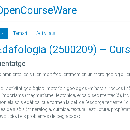
OpenCourseWare
us
Temari
Activitats
 Edafologia (2500209) – Cu
nentatge
 ambiental es situen molt freqüentment en un marc geològic i en
 l'activitat geològica (materials geològics -minerals, roques i sòl
mportants (magmatisme, tectònica, erosió-sedimentació), incloso
són els sòls edàfics, que formen la pell de l'escorça terrestre i 
es dels sòls (mineralogia, química, textura i estructura, propietats 
volució, i els problemes de degradació.
