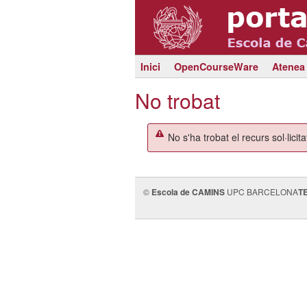
Inici
OpenCourseWare
Atenea
No trobat
No s'ha trobat el recurs sol·licita
©
Escola de CAMINS
UPC BARCELONA
T