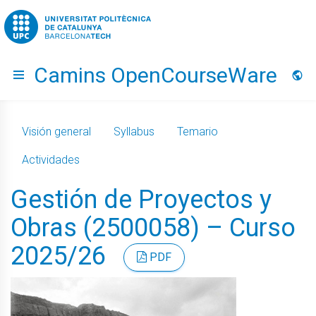
Go to upc.edu
Camins OpenCourseWare
Hide menu
Idio
Visión general
Syllabus
Temario
Actividades
Gestión de Proyectos y
Obras (2500058) – Curso
2025/26
PDF