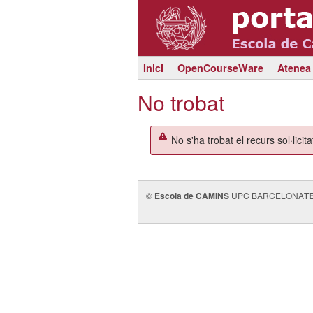
Inici
OpenCourseWare
Atenea
No trobat
No s'ha trobat el recurs sol·licita
©
Escola de CAMINS
UPC BARCELONA
T