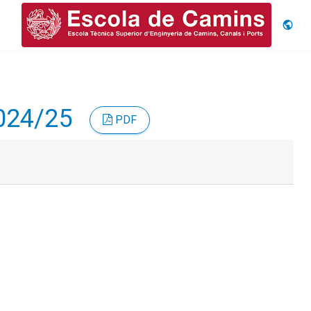
Idiom
2024/25
PDF