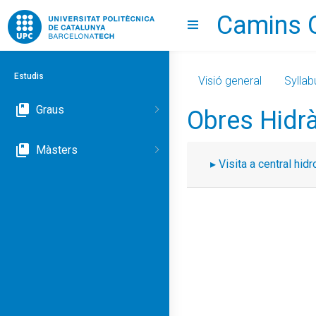
Camins 
Go to upc.edu
Show menu
Estudis
Visió general
Syllab
Graus
Obres Hidr
Màsters
Visita a central hidr