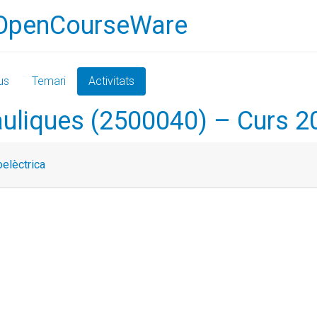
OpenCourseWare
us
Temari
Activitats
àuliques (2500040) – Curs 
oelèctrica