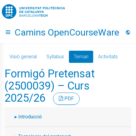
Go to upc.edu
Camins OpenCourseWare
Hide menu
Idio
Visió general
Syllabus
Temari
Activitats
Formigó Pretensat
(2500039) – Curs
2025/26
PDF
Introducció