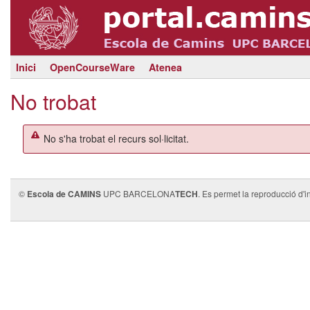
Inici
OpenCourseWare
Atenea
No trobat
No s'ha trobat el recurs sol·licitat.
©
Escola de CAMINS
UPC BARCELONA
TECH
. Es permet la reproducció d'i