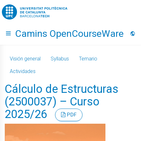
Go to upc.edu
Camins OpenCourseWare
Hide menu
Idio
Visión general
Syllabus
Temario
Actividades
Cálculo de Estructuras
(2500037) – Curso
2025/26
PDF