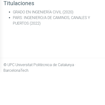
Titulaciones
GRADO EN INGENIERÍA CIVIL (2020)
PARS: INGENIERO/A DE CAMINOS, CANALES Y
PUERTOS (2022)
© UPC
Universitat Politècnica de Catalunya ·
BarcelonaTech.
El contenido de
Camins OpenCourseWare
se distribuye
bajo licencia
Creative Commons BY-NC-SA 4.0
Accesibilidad
Aviso legal