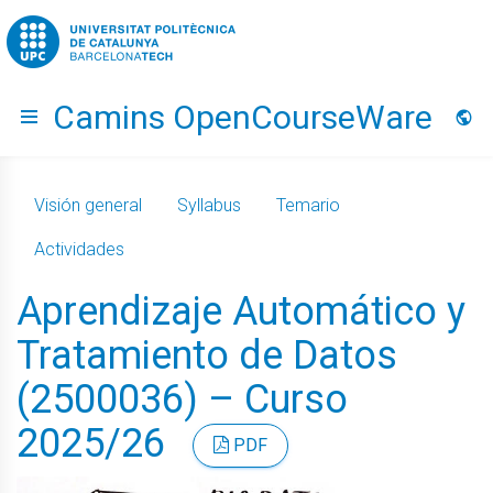
Go to upc.edu
Camins OpenCourseWare
Hide menu
Idio
Visión general
Syllabus
Temario
Actividades
Aprendizaje Automático y
Tratamiento de Datos
(2500036) – Curso
2025/26
PDF