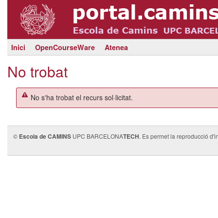
Inici
OpenCourseWare
Atenea
No trobat
No s'ha trobat el recurs sol·licitat.
©
Escola de CAMINS
UPC BARCELONA
TECH
. Es permet la reproducció d'i