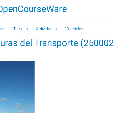
OpenCourseWare
bus
Temario
Actividades
Materiales
turas del Transporte (2500