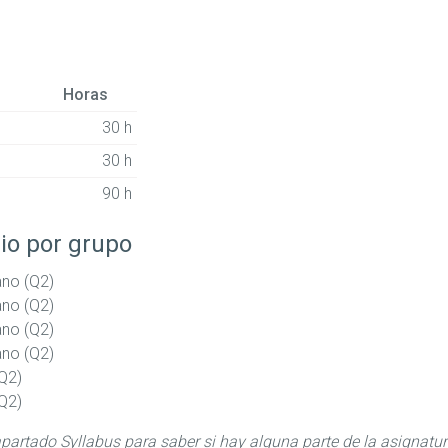
Horas
30 h
30 h
90 h
io por grupo
ano (Q2)
ano (Q2)
ano (Q2)
ano (Q2)
Q2)
Q2)
apartado Syllabus para saber si hay alguna parte de la asignatu