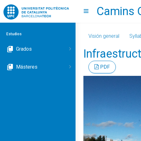
Camins 
Go to upc.edu
Show menu
Estudios
Visión general
Sylla
Grados
Infraestruc
Másteres
PDF