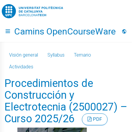
Go to upc.edu
Camins OpenCourseWare
Hide menu
Idio
Visión general
Syllabus
Temario
Actividades
Procedimientos de
Construcción y
Electrotecnia (2500027) –
Curso 2025/26
PDF