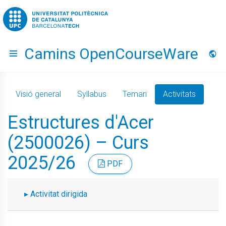
Go to upc.edu
Camins OpenCourseWare
Hide menu
Idio
Visió general
Syllabus
Temari
Activitats
Estructures d'Acer
(2500026) – Curs
2025/26
PDF
Activitat dirigida