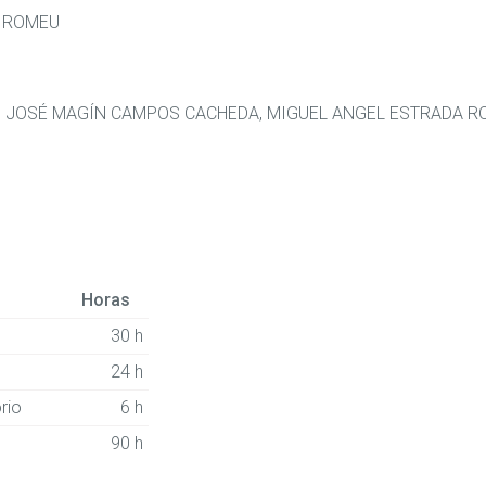
A ROMEU
, JOSÉ MAGÍN CAMPOS CACHEDA, MIGUEL ANGEL ESTRADA R
Horas
30 h
24 h
rio
6 h
90 h