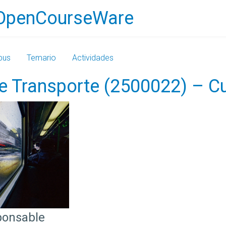
OpenCourseWare
bus
Temario
Actividades
e Transporte (2500022) – 
ponsable