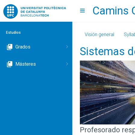
Camins 
Go to upc.edu
Show menu
Estudios
Visión general
Sylla
Grados
Sistemas d
Másteres
Profesorado res