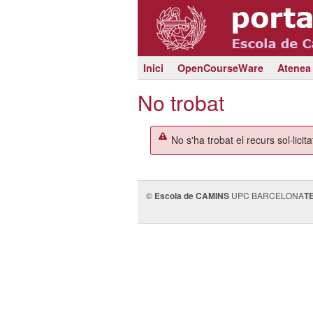
Inici
OpenCourseWare
Atenea
No trobat
No s'ha trobat el recurs sol·licita
©
Escola de CAMINS
UPC BARCELONA
T