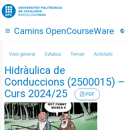
Go to upc.edu
Camins OpenCourseWare
Hide menu
Idio
Visió general
Syllabus
Temari
Activitats
Hidràulica de
Conduccions (2500015) –
Curs 2024/25
PDF