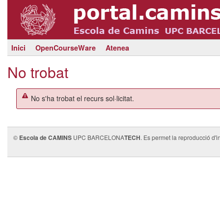
Inici
OpenCourseWare
Atenea
No trobat
No s'ha trobat el recurs sol·licitat.
©
Escola de CAMINS
UPC BARCELONA
TECH
. Es permet la reproducció d'i