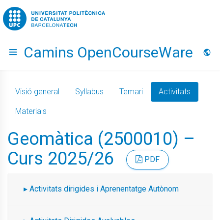
Go to upc.edu
Camins OpenCourseWare
Hide menu
Idio
Visió general
Syllabus
Temari
Activitats
Materials
Geomàtica (2500010) –
Curs 2025/26
PDF
Activitats dirigides i Aprenentatge Autònom