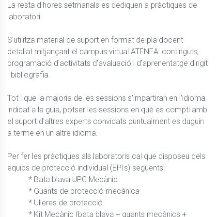
La resta d'hores setmanals es dediquen a pràctiques de 
laboratori.

S'utilitza material de suport en format de pla docent 
detallat mitjançant el campus virtual ATENEA: continguts, 
programació d'activitats d'avaluació i d'aprenentatge dirigit 
i bibliografia.

Tot i que la majoria de les sessions s'impartiran en l'idioma 
indicat a la guia, potser les sessions en què es compti amb 
el suport d'altres experts convidats puntualment es duguin 
a terme en un altre idioma. 

Per fer les pràctiques als laboratoris cal que disposeu dels 
equips de protecció individual (EPIs) següents:

           * Bata blava UPC Mecànic

           * Guants de protecció mecànica

           * Ulleres de protecció

           * Kit Mecànic (bata blava + guants mecànics + 