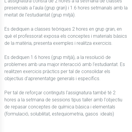
L'assignatura consta de 2 hores a la setmana de classes 
presencials a l'aula (grup gran) i 1.6 hores setmanals amb la 
meitat de l'estudiantat (grup mitjà). 

Es dediquen a classes teòriques 2 hores en grup gran, en 
què el professorat exposa els conceptes i materials bàsics 
de la matèria, presenta exemples i realitza exercicis.

Es dediquen 1.6 hores (grup mitjà), a la resolució de 
problemes amb una major interacció amb l'estudiantat. Es 
realitzen exercicis pràctics per tal de consolidar els 
objectius d'aprenentatge generals i específics.

Per tal de reforçar continguts l'assignatura també té 2 
hores a la setmana de sessions tipus taller amb l'objectiu 
de repasar conceptes de química bàsica i elementals 
(formulació, solubilitat, estequiometria, gasos  ideals) 
