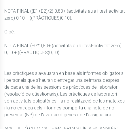
NOTA FINAL:((E1+E2)/2) 0,80+ (activitats aula i test-activitat 
zero) 0,10 + ((PRÀCTIQUES)0,10).

O bé:

NOTA FINAL:(EG*0,80+ (activitats aula i test-activitat zero) 
0,10 + ((PRÀCTIQUES)0,10).

Les pràctiques s'avaluaran en base als informes obligatoris 
i personals que s'hauran d'entregar una setmana després 
de cada una de les sessions de pràctiques del laboratori 
(resolució de qüestionaris). Les pràctiques de laboratori 
són activitats obligatòries i la no realització de les mateixes 
i la no entrega dels informes comporta una nota de no 
presentat (NP) de l'avaluació general de l'assignatura.

AVALUACIÓ QUÍMICA DE MATERIALS LÍNIA EN ANGLÈS:
