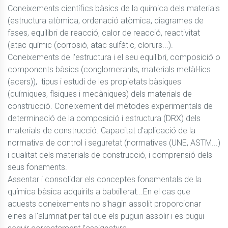
Coneixements científics bàsics de la química dels materials 
(estructura atòmica, ordenació atòmica, diagrames de 
fases, equilibri de reacció, calor de reacció, reactivitat 
(atac químic (corrosió, atac sulfàtic, clorurs...). 
Coneixements de l'estructura i el seu equilibri, composició o 
components bàsics (conglomerants, materials metàl·lics 
(acers)),  tipus i estudi de les propietats bàsiques 
(químiques, físiques i mecàniques) dels materials de 
construcció. Coneixement del mètodes experimentals de 
determinació de la composició i estructura (DRX) dels 
materials de construcció. Capacitat d'aplicació de la 
normativa de control i seguretat (normatives (UNE, ASTM...) 
i qualitat dels materials de construcció, i comprensió dels 
seus fonaments. 

Assentar i consolidar els conceptes fonamentals de la 
química bàsica adquirits a batxillerat...En el cas que 
aquests coneixements no s'hagin assolit proporcionar 
eines a l'alumnat per tal que els puguin assolir i es pugui 