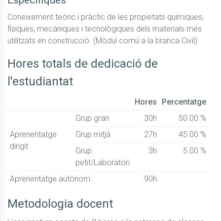
Específiques
Coneixement teòric i pràctic de les propietats químiques, 
físiques, mecàniques i tecnològiques dels materials més 
utilitzats en construcció. (Mòdul comú a la branca Civil)
Hores totals de dedicació de
l'estudiantat
Hores
Percentatge
Grup gran
30h
50.00 %
Aprenentatge
Grup mitjà
27h
45.00 %
dirigit
Grup
3h
5.00 %
petit/Laboratori
Aprenentatge autònom
90h
Metodologia docent