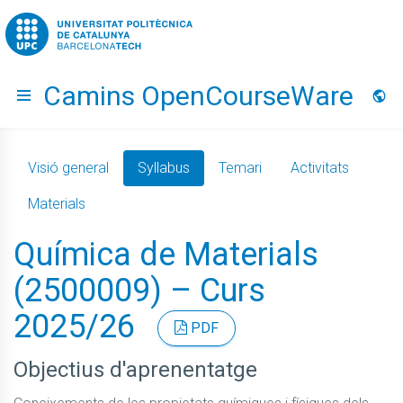
Go to upc.edu
Camins OpenCourseWare
Hide menu
Idio
Visió general
Syllabus
Temari
Activitats
Materials
Química de Materials
(2500009) – Curs
2025/26
PDF
Objectius d'aprenentatge