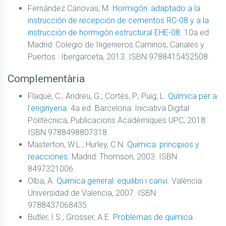
Fernández Cánovas, M.
Hormigón: adaptado a la
instrucción de recepción de cementos RC-08 y a la
instrucción de hormigón estructural EHE-08.
10a ed.
Madrid: Colegio de Ingenieros Caminos, Canales y
Puertos : Ibergarceta, 2013. ISBN 9788415452508.
Complementària
Flaqué, C.; Andreu, G.; Cortés, P.; Puig, L.
Química per a
l'enginyeria.
4a ed. Barcelona: Iniciativa Digital
Politècnica, Publicacions Acadèmiques UPC, 2018.
ISBN 9788498807318.
Masterton, W.L.; Hurley, C.N.
Química: principios y
reacciones.
Madrid: Thomson, 2003. ISBN
8497321006.
Olba, A.
Química general: equilibri i canvi.
València:
Universidad de Valencia, 2007. ISBN
9788437068435.
Butler, I.S.; Grosser, A.E.
Problemas de química.