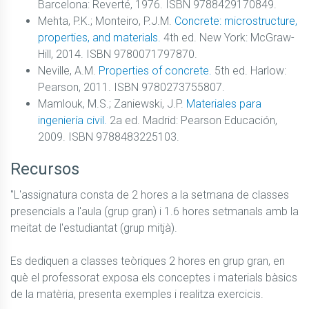
Barcelona: Reverté, 1976. ISBN 9788429170849.
Mehta, P.K.; Monteiro, P.J.M.
Concrete: microstructure,
properties, and materials.
4th ed. New York: McGraw-
Hill, 2014. ISBN 9780071797870.
Neville, A.M.
Properties of concrete.
5th ed. Harlow:
Pearson, 2011. ISBN 9780273755807.
Mamlouk, M.S.; Zaniewski, J.P.
Materiales para
ingeniería civil.
2a ed. Madrid: Pearson Educación,
2009. ISBN 9788483225103.
Recursos
"L'assignatura consta de 2 hores a la setmana de classes 
presencials a l'aula (grup gran) i 1.6 hores setmanals amb la 
meitat de l'estudiantat (grup mitjà). 

Es dediquen a classes teòriques 2 hores en grup gran, en 
què el professorat exposa els conceptes i materials bàsics 
de la matèria, presenta exemples i realitza exercicis.
