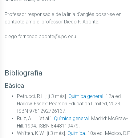
Professor responsable de la línia d'anglès posar-se en 
contacte amb el professor Diego F. Aponte:

diego.fernando.aponte@upc.edu

Bibliografia
Bàsica
Petrucci, R.H.; [i 3 més].
Química general.
12a ed.
Harlow, Essex: Pearson Education Limited, 2023.
ISBN 9781292726137.
Ruiz, A. ... [et al.].
Química general.
Madrid: McGraw-
Hill, 1994. ISBN 8448119479.
Whitten, K.W.; [i 3 més].
Química.
10a ed. México, D.F.: