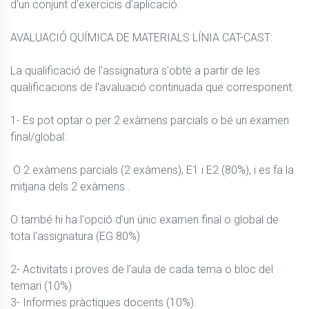
d'un conjunt d'exercicis d'aplicació.

AVALUACIÓ QUÍMICA DE MATERIALS LÍNIA CAT-CAST:

La qualificació de l'assignatura s'obté a partir de les 
qualificacions de l'avaluació continuada que corresponent:

1- Es pot optar o per 2 exàmens parcials o bé un examen 
final/global:

 O 2 exàmens parcials (2 exàmens), E1 i E2 (80%), i es fa la 
mitjana dels 2 exàmens .

O també hi ha l'opció d'un únic examen final o global de 
tota l'assignatura (EG 80%)

2- Activitats i proves de l'aula de cada tema o bloc del 
temari (10%)

3- Informes pràctiques docents (10%).
