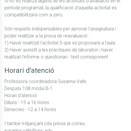
Si no es realitza alguna de les activitats d'avaluació en el 
període programat, la qualificació d'aquella activitat es 
compatibilitzarà com a zero.

Són requisits indispensables per aprovar l'assignatura i 
poder realitzar a la prova de reavaluació :

1) Haver realitzat l'activitat 0 que es proposarà a l'aula.

2) Haver assistit a les pràctiques de laboratori i haver 
Horari d'atenció
Professora coordinadora Susanna Valls

Despatx 108 mòdul B-1.

Horari d'atenció:

Dilluns - 15 a 16 hores

Dimecres - 12 a 14 hores

I també mitjançant cita prèvia al correu : 
susanna.valls@upc.edu
