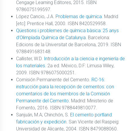
Cengage Learning Editores, 2015. ISBN
9786075199597.
López Cancio, J.A.
Problemas de química.
Madrid
[etc]: Prentice Hall, 2000. ISBN 8420529958.
Qüestions i problemes de química bàsica: 25 anys
d'Olimpíada Química de Catalunya.
Barcelona:
Edicions de la Universitat de Barcelona, 2019. ISBN
9788491683148.
Callister, W.D.
Introducción a la ciencia e ingeniería de
los materiales.
2a ed. México, D.F: Limusa Wiley,
2009. ISBN 9786075000251.
Comisión Permanente del Cemento.
RC-16:
instrucción para la recepción de cementos: con
comentarios de los miembros de la Comisión
Permanente del Cemento.
Madrid: Ministerio de
Fomento, 2016. ISBN 9788449810077.
Sanjuán, M.A; Chinchón, S.
El cemento portland:
fabricación y expedición.
San Vicente del Raspeig:
Universidad de Alicante, 2004. ISBN 8479088060.