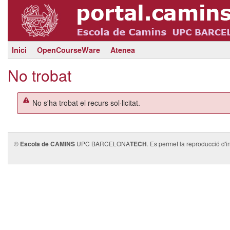
Inici
OpenCourseWare
Atenea
No trobat
No s'ha trobat el recurs sol·licitat.
©
Escola de CAMINS
UPC BARCELONA
TECH
. Es permet la reproducció d'i