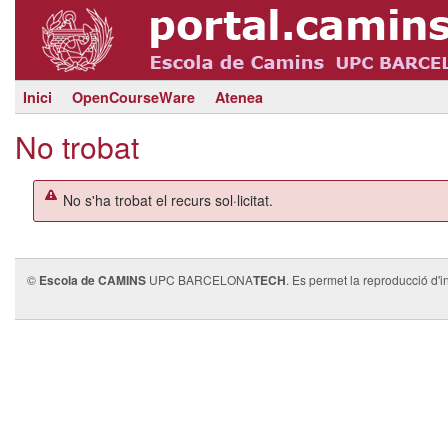
Inici
OpenCourseWare
Atenea
No trobat
No s'ha trobat el recurs sol·licitat.
©
Escola de CAMINS
UPC BARCELONA
TECH
. Es permet la reproducció d'i