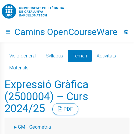
Go to upc.edu
Camins OpenCourseWare
Hide menu
Idio
Visió general
Syllabus
Temari
Activitats
Materials
Expressió Gràfica
(2500004) – Curs
2024/25
PDF
GM - Geometria