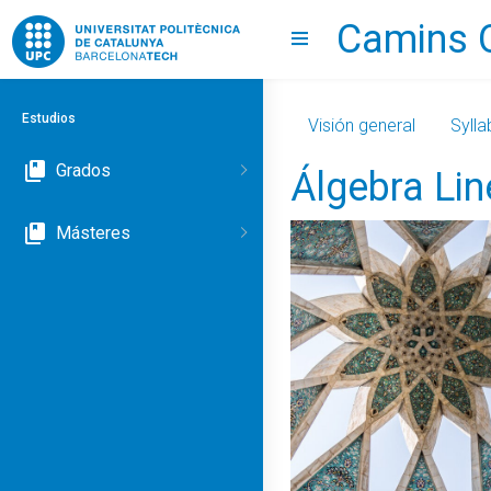
Camins 
Go to upc.edu
Show menu
Estudios
Visión general
Sylla
Grados
Álgebra Li
Másteres