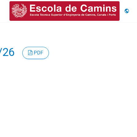
Idiom
5/26
PDF