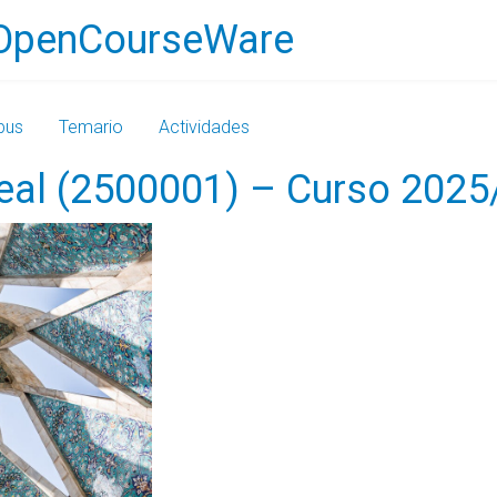
OpenCourseWare
bus
Temario
Actividades
neal (2500001) – Curso 202