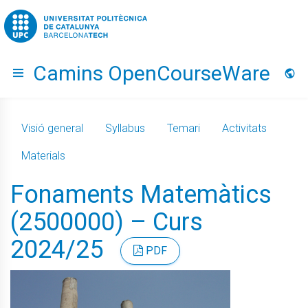
Go to upc.edu
Camins OpenCourseWare
Hide menu
Idio
Visió general
Syllabus
Temari
Activitats
Materials
Fonaments Matemàtics
(2500000) – Curs
2024/25
PDF