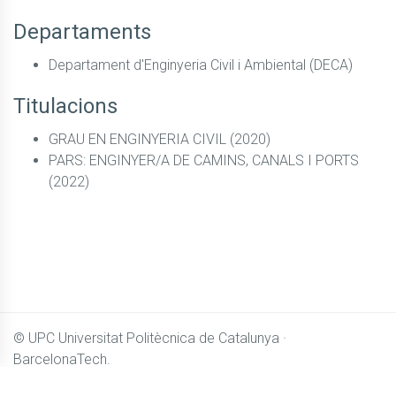
Departaments
Departament d'Enginyeria Civil i Ambiental (DECA)
Titulacions
GRAU EN ENGINYERIA CIVIL (2020)
PARS: ENGINYER/A DE CAMINS, CANALS I PORTS
(2022)
© UPC
Universitat Politècnica de Catalunya ·
BarcelonaTech.
El contingut de
Camins OpenCourseWare
es distribueix sota